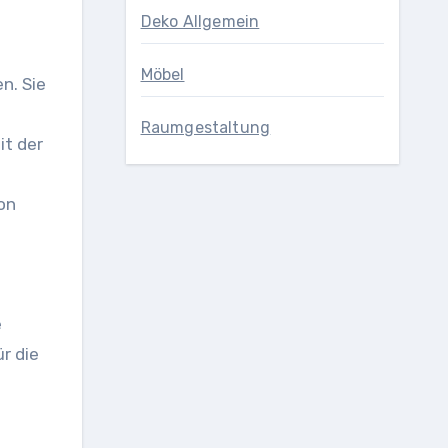
Deko Allgemein
Möbel
n. Sie
Raumgestaltung
it der
on
e
r die