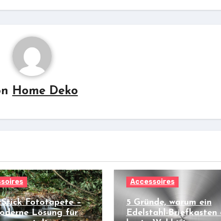
on
Home Deko
soires
Accessoires
Stick Fototapete –
5 Gründe, warum ein
oderne Lösung für
Edelstahl-Briefkasten 