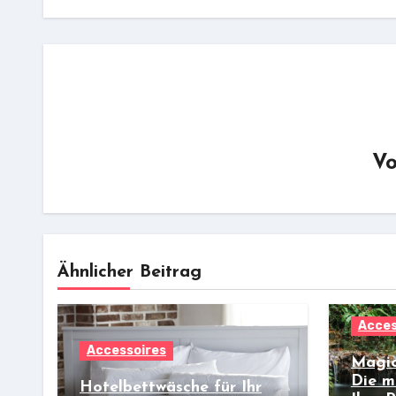
V
Ähnlicher Beitrag
Acces
Accessoires
Magic
Die m
Hotelbettwäsche für Ihr