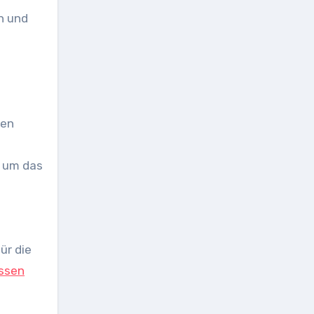
n und
hen
, um das
ür die
issen