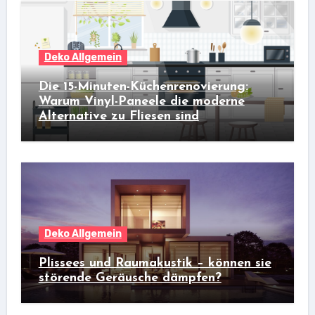
Deko Allgemein
Die 15-Minuten-Küchenrenovierung:
Warum Vinyl-Paneele die moderne
Alternative zu Fliesen sind
Deko Allgemein
Plissees und Raumakustik – können sie
störende Geräusche dämpfen?