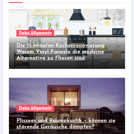
Deko Allgemein
Die 15-Minuten-Küchenrenovierung:
Warum Vinyl-Paneele die moderne
Alternative zu Fliesen sind
Deko Allgemein
Plissees und Raumakustik – können sie
störende Geräusche dämpfen?