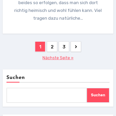
beides so erfolgen, dass man sich dort
richtig heimisch und wohl fühlen kann. Viel
tragen dazu natürliche…
Seitennummerierung
1
2
3
der
Nächste Seite »
Beiträge
Suchen
Suchen