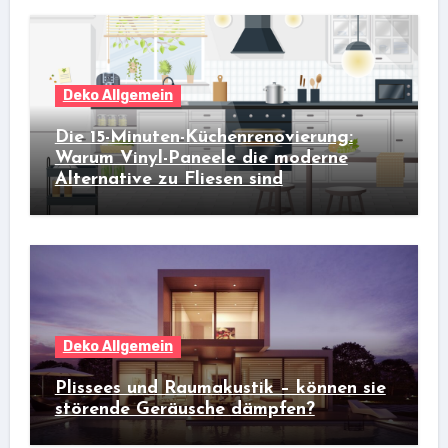
Deko Allgemein
Die 15-Minuten-Küchenrenovierung:
Warum Vinyl-Paneele die moderne
Alternative zu Fliesen sind
Deko Allgemein
Plissees und Raumakustik – können sie
störende Geräusche dämpfen?