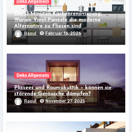
Deko Allgemein
Die 15-Minuten-Küchenrenovierung:
Warum Vinyl-Paneele die moderne
Alternative zu Fliesen sind
Raoul
Februar 16, 2026
Deko Allgemein
Plissees und Raumakustik – können sie
störende Geräusche dämpfen?
Raoul
November 27, 2025