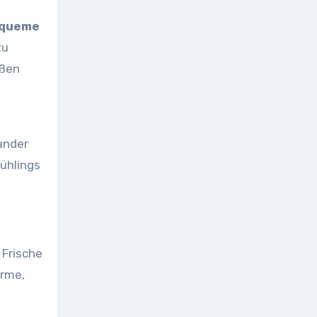
queme
zu
ößen
ander
ühlings
 Frische
ärme,