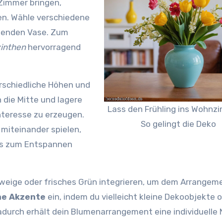
 Zimmer bringen,
en. Wähle verschiedene
chenden Vase. Zum
inthen
hervorragend
erschiedliche Höhen und
 die Mitte und lagere
Lass den Frühling ins Wohnz
nteresse zu erzeugen.
So gelingt die Deko
miteinander spielen,
as zum Entspannen
weige oder frisches Grün integrieren, um dem Arrangem
he Akzente
ein, indem du vielleicht kleine Dekoobjekte 
adurch erhält dein Blumenarrangement eine individuelle