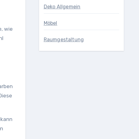
Deko Allgemein
Möbel
e, wie
hl
Raumgestaltung
farben
Diese
 kann
in