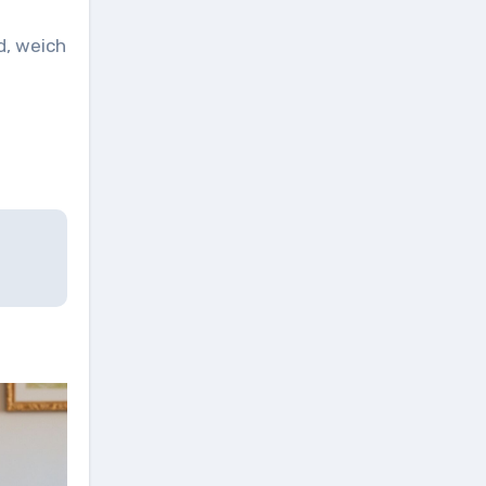
d, weich
m