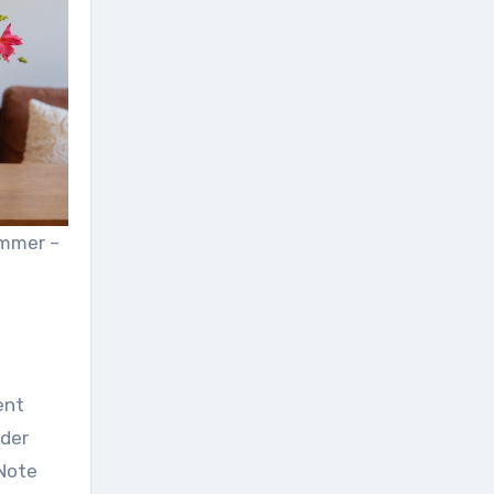
immer –
ent
oder
 Note