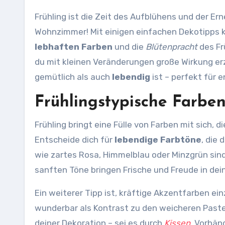
Frühling ist die Zeit des Aufblühens und der Erneuerung. Hol dir die frische Energie dieser Jahreszeit ins
Wohnzimmer! Mit einigen einfachen Dekotipps k
lebhaften Farben
und die
Blütenpracht
des Fr
du mit kleinen Veränderungen große Wirkung erz
gemütlich als auch
lebendig
ist – perfekt für 
Frühlingstypische Farbe
Frühling bringt eine Fülle von Farben mit sich,
Entscheide dich für
lebendige Farbtöne
, die
wie zartes Rosa, Himmelblau oder Minzgrün sind
sanften Töne bringen Frische und Freude in de
Ein weiterer Tipp ist, kräftige Akzentfarben ei
wunderbar als Kontrast zu den weicheren Paste
deiner Dekoration – sei es durch
Kissen
, Vorhän