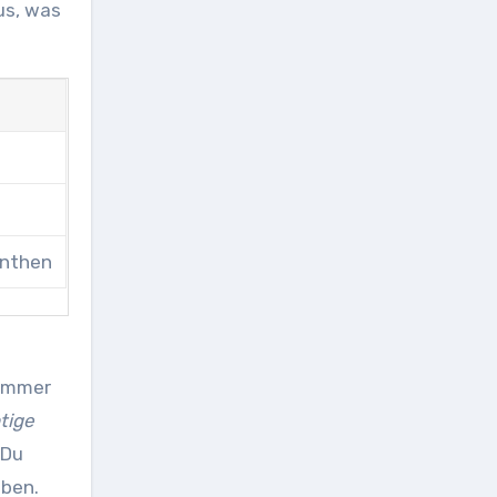
us, was
n
inthen
zimmer
tige
 Du
eben.