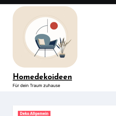
Springe
zum
Inhalt
Homedekoideen
Für dein Traum zuhause
Deko Allgemein