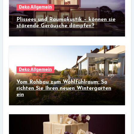
Deko Allgemein
Plissees und Raumakustik – können sie
störende Geräusche dämpfen?
Deko Allgemein
Vom Rohbau zum Wohlfühlraum: So
richten Sie Ihren neuen Wintergarten
ein