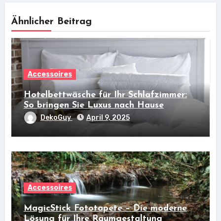
Ähnlicher Beitrag
Accessoires
Hotelbettwäsche für Ihr Schlafzimmer:
So bringen Sie Luxus nach Hause
DekoGuy
April 9, 2025
Accessoires
MagicStick Fototapete – Die moderne
Lösung für Ihre Raumgestaltung