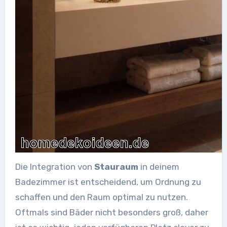
Die Integration von
Stauraum
in deinem
Badezimmer ist entscheidend, um Ordnung zu
schaffen und den Raum optimal zu nutzen.
Oftmals sind Bäder nicht besonders groß, daher