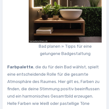
Bad planen » Tipps für eine
gelungene Badgestaltung
Farbpalette
, die du für dein Bad wählst, spielt
eine entscheidende Rolle für die gesamte
Atmosphäre des Raumes. Hier gilt es, Farben zu
finden, die deine Stimmung positiv beeinflussen
und ein harmonisches Gesamtbild erzeugen.
Helle Farben wie Weiß oder pastellige Töne