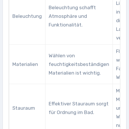
Licht
Beleuchtung schafft
integ
Beleuchtung
Atmosphäre und
dimm
Funktionalität.
Lamp
verw
Flies
Wählen von
wass
Materialien
feuchtigkeitsbeständigen
Farbe
Materialien ist wichtig.
Wänd
Multi
Möbel
Effektiver Stauraum sorgt
Stauraum
unter
für Ordnung im Bad.
Wasc
nutze