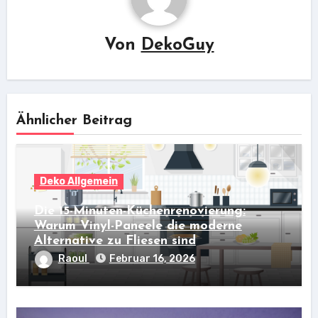
Von
DekoGuy
Ähnlicher Beitrag
Deko Allgemein
Die 15-Minuten-Küchenrenovierung:
Warum Vinyl-Paneele die moderne
Alternative zu Fliesen sind
Raoul
Februar 16, 2026