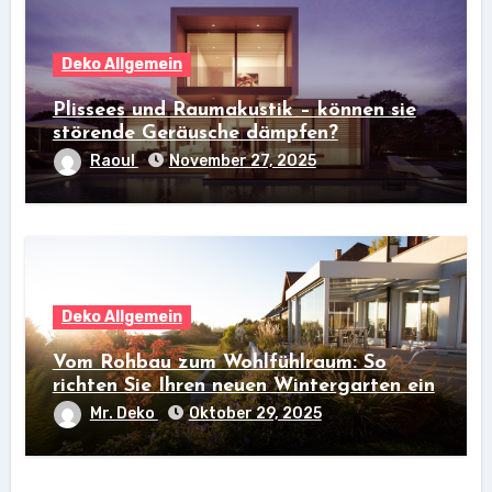
Deko Allgemein
Plissees und Raumakustik – können sie
störende Geräusche dämpfen?
Raoul
November 27, 2025
Deko Allgemein
Vom Rohbau zum Wohlfühlraum: So
richten Sie Ihren neuen Wintergarten ein
Mr. Deko
Oktober 29, 2025