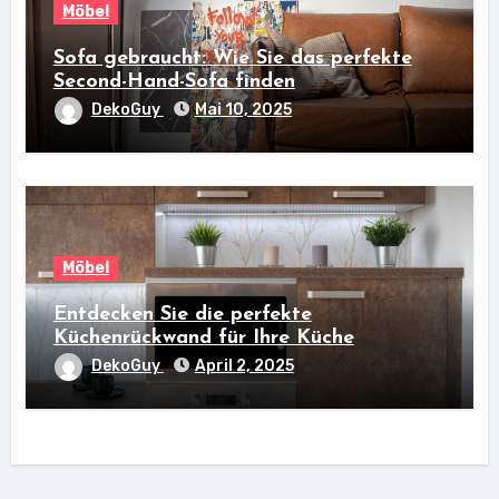
Möbel
Sofa gebraucht: Wie Sie das perfekte
Second-Hand-Sofa finden
DekoGuy
Mai 10, 2025
Möbel
Entdecken Sie die perfekte
Küchenrückwand für Ihre Küche
DekoGuy
April 2, 2025