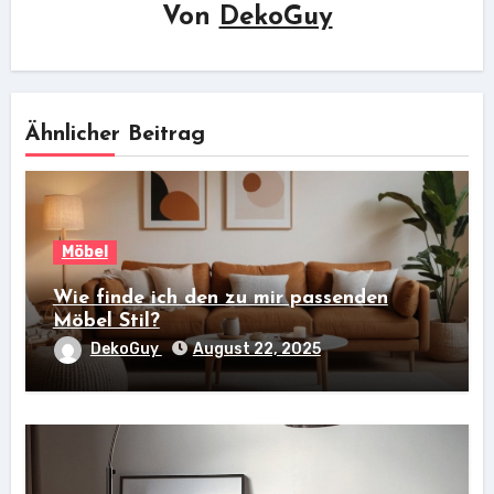
Von
DekoGuy
Ähnlicher Beitrag
Möbel
Wie finde ich den zu mir passenden
Möbel Stil?
DekoGuy
August 22, 2025