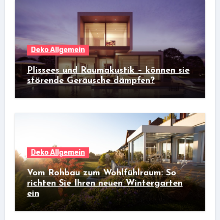
Deko Allgemein
Plissees und Raumakustik – können sie
störende Geräusche dämpfen?
Deko Allgemein
Vom Rohbau zum Wohlfühlraum: So
richten Sie Ihren neuen Wintergarten
ein