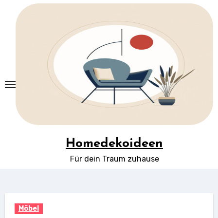
Springe
zum
Inhalt
Homedekoideen
Für dein Traum zuhause
Möbel