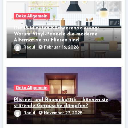
Deko Allgemein
Die 15-Minuten-Küchenrenovierung:
Warum Vinyl-Paneele die moderne
Alternative zu Fliesen sind
Raoul
Februar 16, 2026
Deko Allgemein
Plissees und Raumakustik – können sie
störende Geräusche dämpfen?
Raoul
November 27, 2025