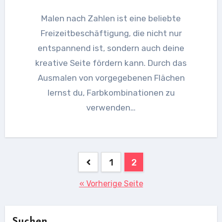
Malen nach Zahlen ist eine beliebte
Freizeitbeschäftigung, die nicht nur
entspannend ist, sondern auch deine
kreative Seite fördern kann. Durch das
Ausmalen von vorgegebenen Flächen
lernst du, Farbkombinationen zu
verwenden…
Seitennummerierung
1
2
der
« Vorherige Seite
Beiträge
Suchen