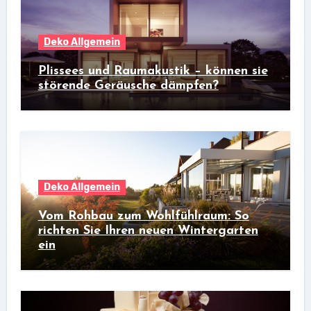
Deko Allgemein
Plissees und Raumakustik – können sie
störende Geräusche dämpfen?
Deko Allgemein
Vom Rohbau zum Wohlfühlraum: So
richten Sie Ihren neuen Wintergarten
ein